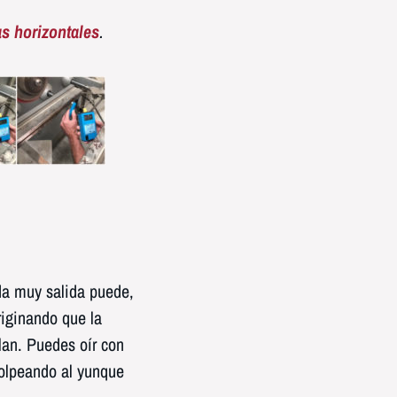
as horizontales
.
da muy salida puede,
riginando que la
llan. Puedes oír con
golpeando al yunque