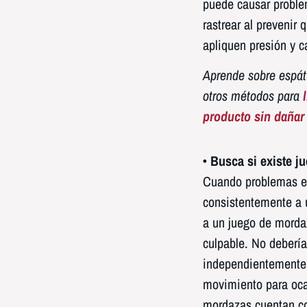
puede causar proble
rastrear al prevenir 
apliquen presión y c
Aprende sobre espát
otros métodos para
producto sin dañar 
• Busca si existe j
Cuando problemas en
consistentemente a u
a un juego de mordaz
culpable. No debería
independientemente d
movimiento para oca
mordazas cuentan co