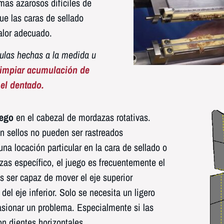
mas azarosos difíciles de
que las caras de sellado
alor adecuado.
ulas hechas a la medida u
limpiar acumulación de
el dentado.
uego
en el cabezal de mordazas rotativas.
 sellos no pueden ser rastreados
na locación particular en la cara de sellado o
as específico, el juego es frecuentemente el
s ser capaz de mover el eje superior
el eje inferior. Solo se necesita un ligero
sionar un problema. Especialmente si las
n dientes horizontales.