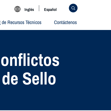
Inglés
Español
g de Recursos Técnicos
Contáctenos
onflictos
 de Sello