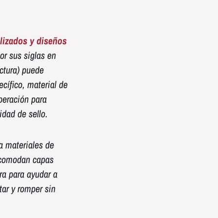
lizados y diseños
r sus siglas en
actura) puede
ecífico, material de
peración para
idad de sello.
a materiales de
 acomodan capas
ra para ayudar a
star y romper sin