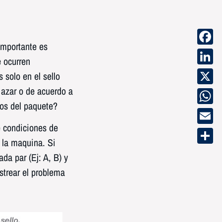
importante es
Faceb
 ocurren
Linke
 solo en el sello
l azar o de acuerdo a
X
os del paquete?
Whats
e condiciones de
Email
 la maquina. Si
Compa
da par (Ej: A, B) y
strear el problema