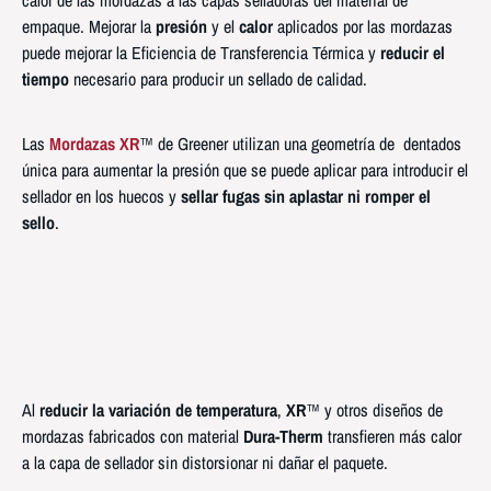
calor de las mordazas a las capas selladoras del material de
empaque. Mejorar la
presión
y el
calor
aplicados por las mordazas
puede mejorar la Eficiencia de Transferencia Térmica y
reducir el
tiempo
necesario para producir un sellado de calidad.
Las
Mordazas XR
™ de Greener utilizan una geometría de dentados
única para aumentar la presión que se puede aplicar para introducir el
sellador en los huecos y
sellar fugas sin aplastar ni romper el
sello
.
Al
reducir la variación de temperatura
,
XR
™ y otros diseños de
mordazas fabricados con material
Dura-Therm
transfieren más calor
a la capa de sellador sin distorsionar ni dañar el paquete.