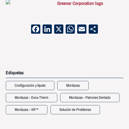
Facebook
LinkedIn
X
WhatsApp
Email
Compart
Ediquetas
Configuración y Ajuste
Mordazas
Mordazas - Dura-Therm
Mordazas - Patrones Dentado
Mordazas - XR™
Solución de Problemas