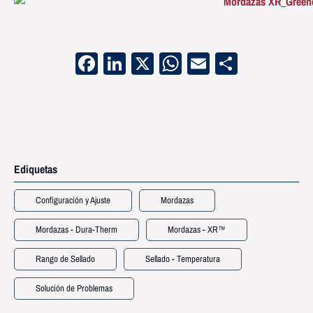
Facebook
LinkedIn
X
WhatsApp
Email
Compart
Ediquetas
Configuración y Ajuste
Mordazas
Mordazas - Dura-Therm
Mordazas - XR™
Rango de Sellado
Sellado - Temperatura
Solución de Problemas